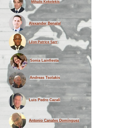
Mihalis Kekelekis
Alexander Benalal
Léon Patrice Sarr
Sonia Lainfiesta
Andreas Tsolakis
Luis Pedro Cazalí
Antonio Canales Domínguez