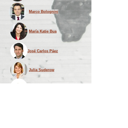
Marco Bolognini
María Katie Bua
José Carlos Páez
Julia Suderow
Ramsey Forrest